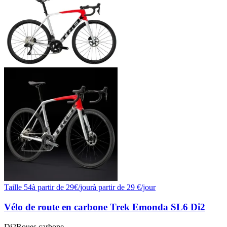
Taille
54
à partir de
29
€/
jour
à partir de
29
€/jour
Vélo de route en carbone Trek Emonda SL6 Di2
Di2
Roues carbone