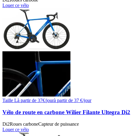
Louer ce vélo
Taille
L
à partir de
37
€/
jour
à partir de
37
€/jour
Vélo de route en carbone Wilier Filante Ultegra Di2
Di2
Roues carbone
Capteur de puissance
Louer ce vélo