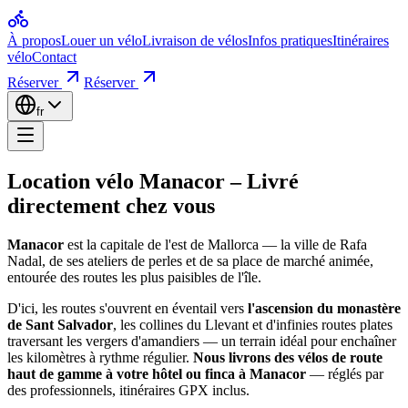
Accueil
Location vélo Manacor – Livré 
À propos
Louer un vélo
Livraison de vélos
Infos pratiques
Itinéraires
Location vélo Paguera
vélo
Contact
Circuits vélo Majorque
Cols Majorque
Réserver
Réserver
Manacor
est la capitale de l'est de Mallorca — la ville de Rafa Nadal,
Infos pratiques
Réservation & assurance
fr
D'ici, les routes s'étirent vers l'
ascension du monastère de Sant Sal
Entreprise
À propos
Comment fonctionne notre livraison à l'hôt
Contact
Location vélo Manacor
–
Livré
Choisissez votre vélo et vos dates :
parcourez notre flotte en ligne, s
directement chez vous
Nous livrons à votre hôtel :
notre camionnette apporte les vélos à vot
Manacor
est la capitale de l'est de Mallorca — la ville de Rafa
Roulez, puis rendez-le :
profitez de la Tramuntana et du littoral. À la
Nadal, de ses ateliers de perles et de sa place de marché animée,
entourée des routes les plus paisibles de l'île.
Location et livraison de vélos — FAQ
D'ici, les routes s'ouvrent en éventail vers
l'ascension du monastère
de Sant Salvador
, les collines du Llevant et d'infinies routes plates
Combien coûte la livraison d'un vélo ?
traversant les vergers d'amandiers — un terrain idéal pour enchaîner
les kilomètres à rythme régulier.
Nous livrons des vélos de route
Utilisez le calculateur de livraison ci-dessus — placez le repère sur v
haut de gamme à votre hôtel ou finca à Manacor
— réglés par
des professionnels, itinéraires GPX inclus.
Quand mon vélo arrivera-t-il ?