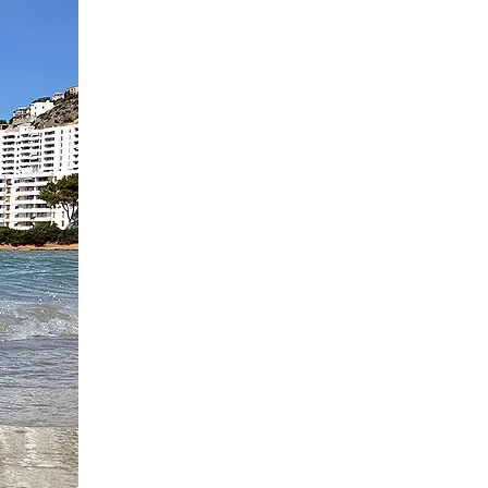
rimer día de alquiler. Tú eliges la franja horaria exacta durante la res
por si pinchas (multiherramienta con tronchacadenas, desmontables y bomb
 en nuestra tienda de Paguera.