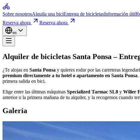
Inicio
Alquiler de bicicletas Santa Pon
Sobre nosotros
Alquila una bici
Entrega de bicicletas
Información útil
Ru
Alquiler de bicicletas Paguera
Rutas en bicicleta Mallorca
Reserva ahora
Reserva ahora
Puertos de montaña Mallorca
¿Te alojas en
Santa Ponsa
y sueñas con recorrer las legendarias carre
Información útil
es
Reserva y seguro
Elige entre los últimos modelos
Specialized Tarmac SL8
y
Wilier F
Empresa
Sobre nosotros
Cómo funciona la entrega de bicicletas en
Contacto
Alquiler de bicicletas Santa Ponsa
–
Entreg
Elige tu bicicleta y tus fechas:
Explora nuestra flota online, escoge la
¿Te alojas en
Santa Ponsa
y quieres rodar por las carreteras legendar
premium directamente a tu hotel o apartamento en Santa Ponsa
.
Te la llevamos a tu hotel:
Nuestra furgoneta lleva las bicicletas a tu a
primera salida en bici.
Pedalea y devuélvela:
Disfruta de la Tramuntana y la costa. Al final d
Elige entre las últimas máquinas
Specialized Tarmac SL8
y
Wilier 
anterior o la primera mañana de tu alquiler, y la recogemos cuando te
Alquiler de bicicletas en Santa Ponsa — P
Galería
¿Cuánto cuesta la entrega de bicicletas en Santa Pons
Usa la calculadora de entregas de arriba — coloca el marcador en tu hot
¿Cuándo llegará mi bicicleta?