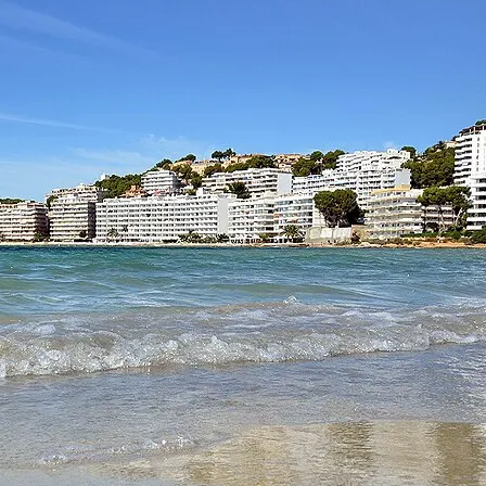
io de tu alquiler (para que puedas salir al amanecer) o la mañana de tu p
 sillín con herramientas básicas de reparación y una cámara de repuesto 
ectivo cuando te entregamos las bicicletas en tu hotel de Santa Ponsa o