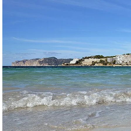
Cuando mejor te venga: normalmente entregamos la tarde anterior al inic
¿Qué incluye el alquiler?
El precio del alquiler incluye dos portabidones clásicos, un bolsín de
¿Tengo que pagar por adelantado?
Sin pago anticipado — pagas el alquiler y la fianza reembolsable en ef