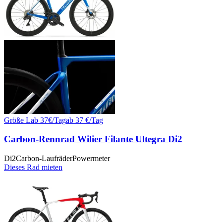
Größe
L
ab
37
€/
Tag
ab
37
€/Tag
Carbon-Rennrad Wilier Filante Ultegra Di2
Di2
Carbon-Laufräder
Powermeter
Dieses Rad mieten