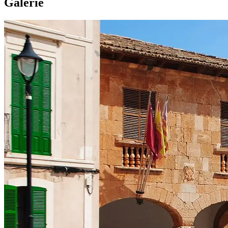
Galerie
Ganz wie es Ihnen passt: In der Regel liefern wir am Abend vor Begi
Was ist in der Miete enthalten?
Im Mietpreis enthalten sind zwei klassische Flaschenhalter, eine Sa
Muss ich im Voraus bezahlen?
Keine Vorauszahlung — Sie zahlen die Miete und die erstattbare Kaut