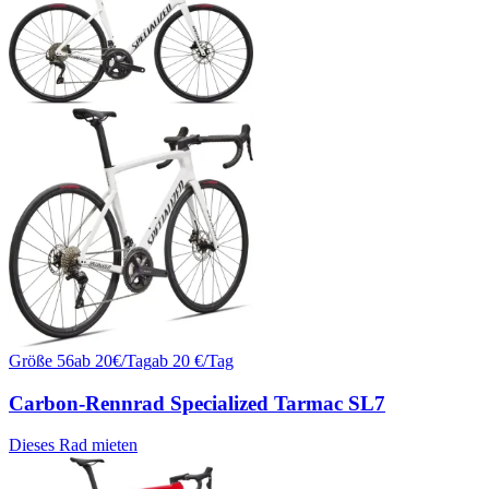
Größe
56
ab
20
€/
Tag
ab
20
€/Tag
Carbon-Rennrad Specialized Tarmac SL7
Dieses Rad mieten