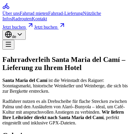
Startseite
Fahrradverleih Santa Maria del
Über uns
Fahrrad mieten
Fahrrad-Lieferung
Nützliche
Fahrradverleih Paguera
Infos
Radrouten
Kontakt
Radrouten Mallorca
Anstiege Mallorca
Jetzt buchen
Jetzt buchen
Santa Maria del Camí
ist die Weinstadt des Raiguer: Sonntagsmarkt,
Nützliche Infos
Buchung & Versicherung
de
Rennradfahrer nutzen den Ort als flachen Ausgangspunkt zwischen 
Unternehmen
Über uns
So funktioniert unsere Hotel-Lieferung
Kontakt
Fahrradverleih Santa Maria del Camí
–
Rad & Termine wählen:
Stöbern Sie online durch unsere Flotte, w
Lieferung zu Ihrem Hotel
Wir liefern zu Ihrem Hotel:
Unser Van bringt die Räder zu Ihrer Un
Santa Maria del Camí
ist die Weinstadt des Raiguer:
Fahren, dann zurückgeben:
Genießen Sie die Tramuntana und die K
Sonntagsmarkt, historische Weinkeller und Weinberge, die sich bis
zur Bergkette erstrecken.
Fahrradverleih & Lieferung — FAQ
Radfahrer nutzen es als Drehscheibe für flache Strecken zwischen
Palma und den Ausläufern von Alaró–Bunyola – ideal, um Café-
Wie viel kostet die Fahrradlieferung?
Kultur mit anspruchsvollen Anstiegen zu verbinden.
Wir liefern
Ihre Leihräder direkt nach Santa Maria del Camí
, perfekt
Nutzen Sie den Lieferrechner oben — setzen Sie die Markierung auf I
eingestellt und inklusive GPX-Dateien.
Wann kommt mein Rad an?