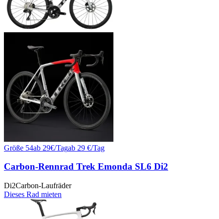
Größe
54
ab
29
€/
Tag
ab
29
€/Tag
Carbon-Rennrad Trek Emonda SL6 Di2
Di2
Carbon-Laufräder
Dieses Rad mieten