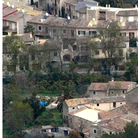
Wann immer es Ihnen passt: In der Regel liefern wir am Vorabend Ihr
Was ist in der Miete enthalten?
Der Mietpreis umfasst zwei klassische Flaschenhalter, eine Sattelt
Muss ich im Voraus bezahlen?
Keine Vorauszahlung — Sie zahlen die Miete und die erstattbare Kaut