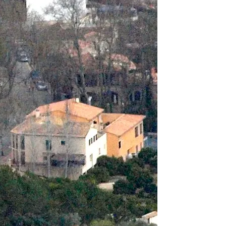
m Morgen Ihres ersten Miettages. Das genaue Zeitfenster wählen Sie b
ür den Fall einer Panne (Multitool mit Kettennieter, Reifenheber, Pu
schäft in Paguera.