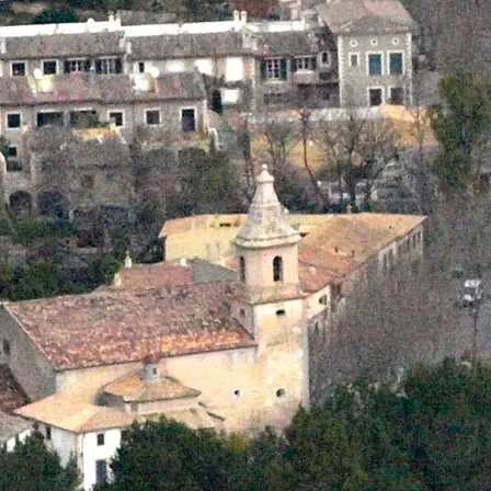
es Mietbeginns (damit Sie bei Sonnenaufgang losrollen können) oder a
asche mit grundlegendem Reparaturwerkzeug und einem Ersatzschlauch f
ion bar bei der Übergabe der Räder in Ihrem Hotel oder in unserem Ge