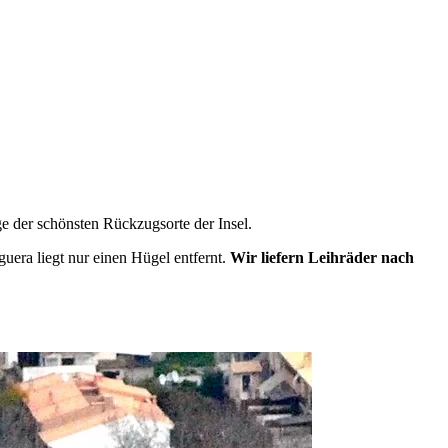
r einige der schönsten Rückzugsorte der Insel.
Paguera liegt gleich hinter dem Berg.
Wir liefern Leihräder nach Pu
 oder eine GPS-Halterung zu Ihrer Buchung hinzu.
ge der schönsten Rückzugsorte der Insel.
m von Ihnen gewählten Zeitfenster.
uera liegt nur einen Hügel entfernt.
Wir liefern Leihräder nach
der ab — keine Transfers, kein Aufwand.
 Rad. Der Preis richtet sich ausschließlich nach der Fahrzeit von unse