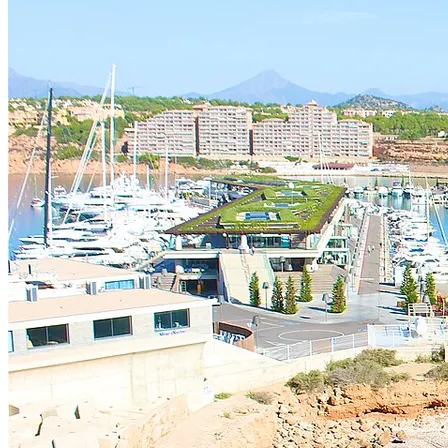
Wann immer es Ihnen passt: In der Regel liefern wir am Abend vor Be
Was ist in der Miete enthalten?
Der Mietpreis umfasst zwei klassische Flaschenhalter, eine Sattelta
Muss ich im Voraus bezahlen?
Keine Vorauszahlung – Sie zahlen die Miete und die erstattbare Kaut