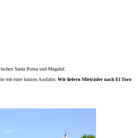
a Ponsa und Magaluf.
ie Ecke.
Wir liefern Mietfahrräder nach El Toro und Port Adriano
n Sie Pedale, Helm oder eine GPS-Halterung zu Ihrer Buchung hinzu.
zwischen Santa Ponsa und Magaluf.
t, zu einem von Ihnen gewählten Zeitfenster.
ie mit einer kurzen Ausfahrt.
Wir liefern Mieträder nach El Toro
 ab – kein Transfer, kein Aufwand.
ad. Der Preis hängt allein von der Fahrzeit ab unserem Geschäft in Pag