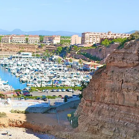
ginn Ihrer Mietzeit (damit Sie bei Sonnenaufgang losradeln können) o
sche mit grundlegendem Reparaturwerkzeug und einen Ersatzschlauch fü
ion bar bei der Übergabe der Räder an Ihrem Hotel oder in unserem Ges