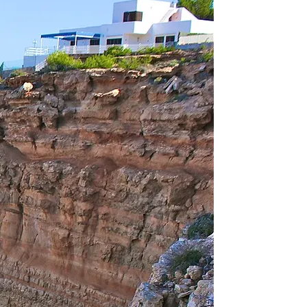
der am Morgen Ihres ersten Miettages. Das genaue Zeitfenster wählen 
r den Fall einer Panne (Multitool mit Kettennieter, Reifenheber, Pum
chäft in Paguera.